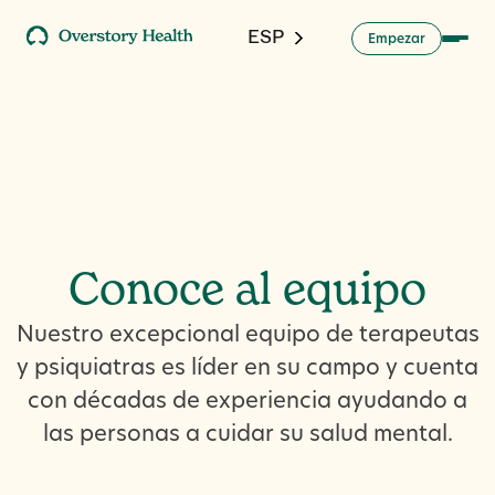
ESP
m
p
a
E
e
z
r
Conoce al equipo
Nuestro excepcional equipo de terapeutas
y psiquiatras es líder en su campo y cuenta
con décadas de experiencia ayudando a
las personas a cuidar su salud mental.
V
e
p
u
e
o
v
a
a
n
e
r
s
t
s
c
t
s