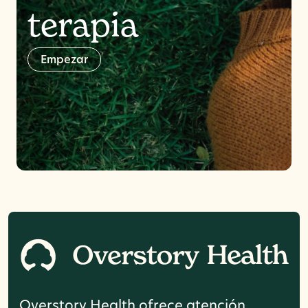
terapia
E
m
p
e
z
a
r
Overstory Health ofrece atención