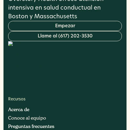
intensiva en salud conductual en
Boston y Massachusetts
E
m
p
e
z
a
r
L
l
a
m
e
a
l
(
6
1
7
)
2
0
2
-
3
5
3
0
Recursos
Acerca de
Acerca de
Conoce al equipo
Conoce al equipo
Preguntas frecuentes
Preguntas frecuentes