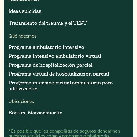
Ideas suicidas
Ideas suicidas
Tratamiento del trauma y el TEPT
Tratamiento del trauma y el TEPT
Qué hacemos
Programa ambulatorio intensivo
Programa ambulatorio intensivo
Programa intensivo ambulatorio virtual
Programa intensivo ambulatorio virtual
Programa de hospitalización parcial
Programa de hospitalización parcial
Programa virtual de hospitalización parcial
Programa virtual de hospitalización parcial
Programa intensivo virtual ambulatorio para
Programa intensivo virtual ambulatorio para
adolescentes
adolescentes
Ubicaciones
Boston, Massachusetts
Boston, Massachusetts
*Es posible que las compañías de seguros denominen
nuestros servicios como «programa ambulatorio