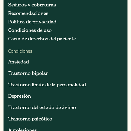
Seguros y coberturas
Seguros y coberturas
Recomendaciones
Recomendaciones
Política de privacidad
Política de privacidad
Condiciones de uso
Condiciones de uso
Carta de derechos del paciente
Carta de derechos del paciente
Condiciones
Ansiedad
Ansiedad
Trastorno bipolar
Trastorno bipolar
Trastorno límite de la personalidad
Trastorno límite de la personalidad
Depresión
Depresión
Trastorno del estado de ánimo
Trastorno del estado de ánimo
Trastorno psicótico
Trastorno psicótico
Autolesiones
Autolesiones