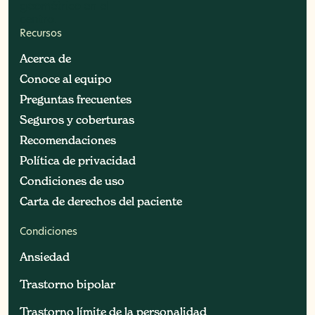
Recursos
Acerca de
Acerca de
Conoce al equipo
Conoce al equipo
Preguntas frecuentes
Preguntas frecuentes
Seguros y coberturas
Seguros y coberturas
Recomendaciones
Recomendaciones
Política de privacidad
Política de privacidad
Condiciones de uso
Condiciones de uso
Carta de derechos del paciente
Carta de derechos del paciente
Condiciones
Ansiedad
Ansiedad
Trastorno bipolar
Trastorno bipolar
Trastorno límite de la personalidad
Trastorno límite de la personalidad