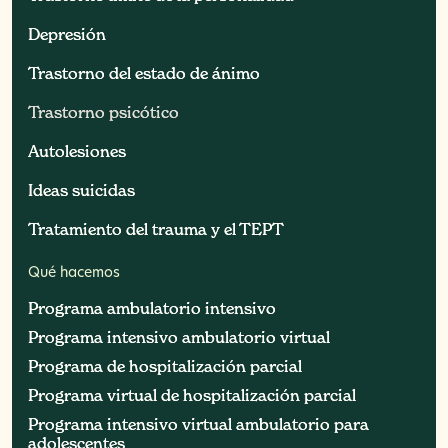
Depresión
Depresión
Trastorno del estado de ánimo
Trastorno del estado de ánimo
Trastorno psicótico
Trastorno psicótico
Autolesiones
Autolesiones
Ideas suicidas
Ideas suicidas
Tratamiento del trauma y el TEPT
Tratamiento del trauma y el TEPT
Qué hacemos
Programa ambulatorio intensivo
Programa ambulatorio intensivo
Programa intensivo ambulatorio virtual
Programa intensivo ambulatorio virtual
Programa de hospitalización parcial
Programa de hospitalización parcial
Programa virtual de hospitalización parcial
Programa virtual de hospitalización parcial
Programa intensivo virtual ambulatorio para
Programa intensivo virtual ambulatorio para
adolescentes
adolescentes