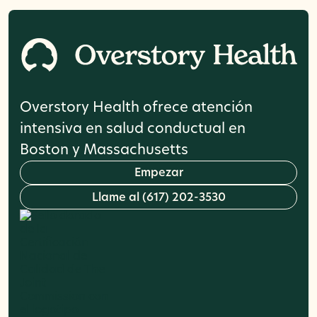
Overstory Health ofrece atención
intensiva en salud conductual en
Boston y Massachusetts
E
m
p
e
z
a
r
L
l
a
m
e
a
l
(
6
1
7
)
2
0
2
-
3
5
3
0