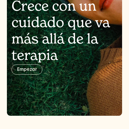
Crece con un
cuidado que va
más allá de la
terapia
E
m
p
e
z
a
r