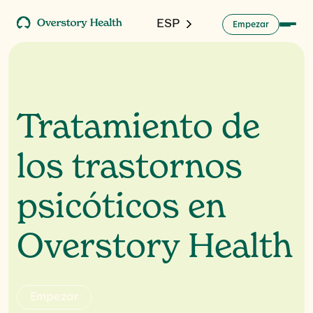
ESP
m
p
a
E
e
z
r
Tratamiento de
los trastornos
psicóticos en
Overstory Health
m
E
p
e
a
z
r