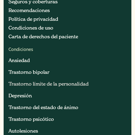
Seguros y coberturas
Seguros y coberturas
Recomendaciones
Recomendaciones
Política de privacidad
Política de privacidad
Condiciones de uso
Condiciones de uso
Carta de derechos del paciente
Carta de derechos del paciente
Condiciones
Ansiedad
Ansiedad
Trastorno bipolar
Trastorno bipolar
Trastorno límite de la personalidad
Trastorno límite de la personalidad
Depresión
Depresión
Trastorno del estado de ánimo
Trastorno del estado de ánimo
Trastorno psicótico
Trastorno psicótico
Autolesiones
Autolesiones