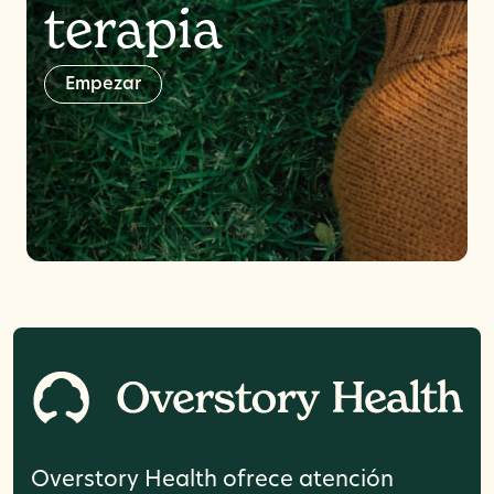
terapia
E
m
p
e
z
a
r
Overstory Health ofrece atención