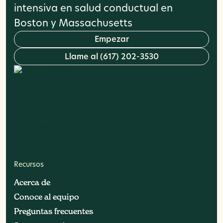
intensiva en salud conductual en
Boston y Massachusetts
E
m
p
e
z
a
r
L
l
a
m
e
a
l
(
6
1
7
)
2
0
2
-
3
5
3
0
Recursos
Acerca de
Acerca de
Conoce al equipo
Conoce al equipo
Preguntas frecuentes
Preguntas frecuentes