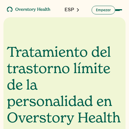
ESP
m
p
a
E
e
z
r
Tratamiento del
trastorno límite
de la
personalidad en
Overstory Health