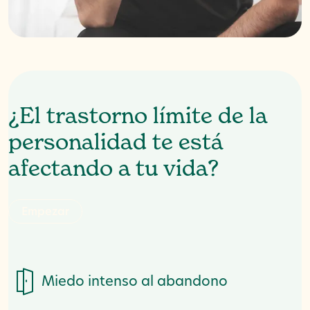
¿El trastorno límite de la
personalidad te está
afectando a tu vida?
E
m
p
e
z
a
r
Miedo intenso al abandono