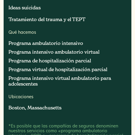
Ideas suicidas
Ideas suicidas
Tratamiento del trauma y el TEPT
Tratamiento del trauma y el TEPT
Qué hacemos
Programa ambulatorio intensivo
Programa ambulatorio intensivo
Programa intensivo ambulatorio virtual
Programa intensivo ambulatorio virtual
Programa de hospitalización parcial
Programa de hospitalización parcial
Programa virtual de hospitalización parcial
Programa virtual de hospitalización parcial
Programa intensivo virtual ambulatorio para
Programa intensivo virtual ambulatorio para
adolescentes
adolescentes
Ubicaciones
Boston, Massachusetts
Boston, Massachusetts
*Es posible que las compañías de seguros denominen
nuestros servicios como «programa ambulatorio