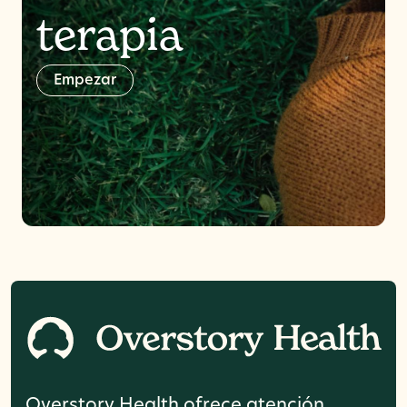
terapia
E
m
p
e
z
a
r
Overstory Health ofrece atención