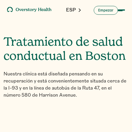
ESP
m
p
a
E
e
z
r
Tratamiento de salud
conductual en Boston
Nuestra clínica está diseñada pensando en su
recuperación y está convenientemente situada cerca de
la I-93 y en la línea de autobús de la Ruta 47, en el
número 580 de Harrison Avenue.
P
d
e
a
y
u
d
a
a
h
o
a
r
i
m
V
e
ó
o
e
g
a
r
c
r
l
l