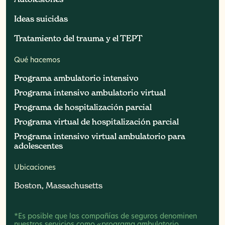
Ideas suicidas
Ideas suicidas
Tratamiento del trauma y el TEPT
Tratamiento del trauma y el TEPT
Qué hacemos
Programa ambulatorio intensivo
Programa ambulatorio intensivo
Programa intensivo ambulatorio virtual
Programa intensivo ambulatorio virtual
Programa de hospitalización parcial
Programa de hospitalización parcial
Programa virtual de hospitalización parcial
Programa virtual de hospitalización parcial
Programa intensivo virtual ambulatorio para
Programa intensivo virtual ambulatorio para
adolescentes
adolescentes
Ubicaciones
Boston, Massachusetts
Boston, Massachusetts
*Es posible que las compañías de seguros denominen
nuestros servicios como «programa ambulatorio