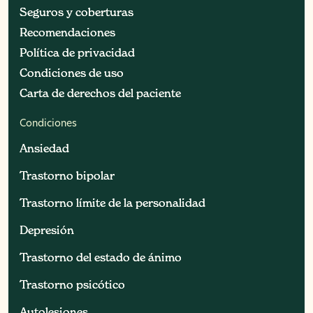
Seguros y coberturas
Seguros y coberturas
Recomendaciones
Recomendaciones
Política de privacidad
Política de privacidad
Condiciones de uso
Condiciones de uso
Carta de derechos del paciente
Carta de derechos del paciente
Condiciones
Ansiedad
Ansiedad
Trastorno bipolar
Trastorno bipolar
Trastorno límite de la personalidad
Trastorno límite de la personalidad
Depresión
Depresión
Trastorno del estado de ánimo
Trastorno del estado de ánimo
Trastorno psicótico
Trastorno psicótico
Autolesiones
Autolesiones