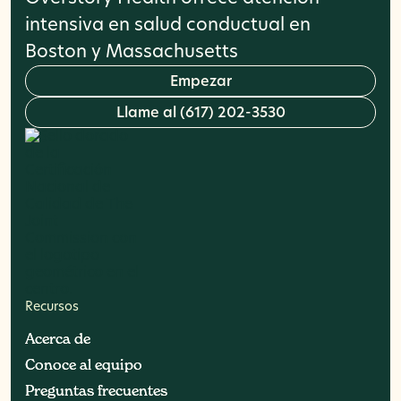
intensiva en salud conductual en
Boston y Massachusetts
E
m
p
e
z
a
r
L
l
a
m
e
a
l
(
6
1
7
)
2
0
2
-
3
5
3
0
Recursos
Acerca de
Acerca de
Conoce al equipo
Conoce al equipo
Preguntas frecuentes
Preguntas frecuentes