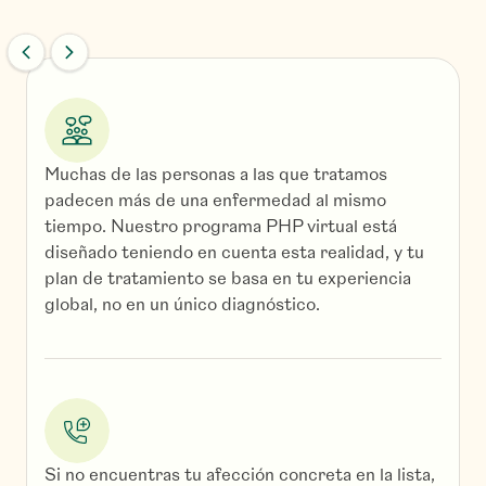
Trastorno límite de la
De
personalidad
Depr
esta
Trastornos de la personalidad límite (TPL),
depr
narcisista (TPN), histriónico (TPH),
antisocial (TPA), obsesivo-compulsivo
Muchas de las personas a las que tratamos
(TOCP) y esquizoide/esquizotípico (TPE)
padecen más de una enfermedad al mismo
tiempo. Nuestro programa PHP virtual está
diseñado teniendo en cuenta esta realidad, y tu
plan de tratamiento se basa en tu experiencia
global, no en un único diagnóstico.
Si no encuentras tu afección concreta en la lista,