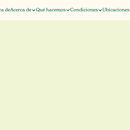
ca de
Acerca de
Qué hacemos
Condiciones
Ubicaciones
ca de
miento del traum
rastorno de estr
aumático en Ove
Health