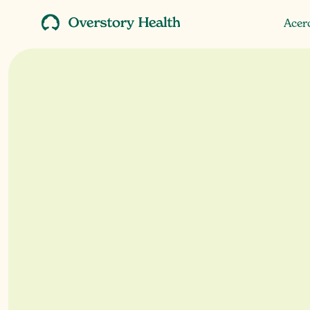
Acer
Acer
Trata
t
postr