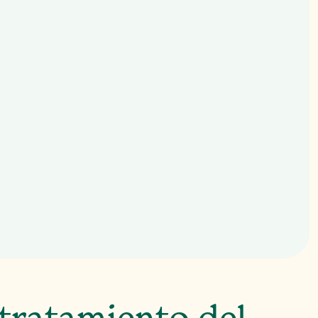
roblemas para dormir
 emocional
 irritabilidad o ira